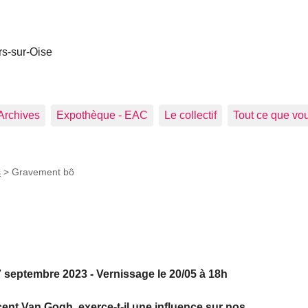
rs-sur-Oise
Archives
Expothèque - EAC
Le collectif
Tout ce que vou
s
>
Gravement bô
septembre 2023 - Vernissage le 20/05 à 18h
t Van Gogh, exerce-t-il une influence sur nos