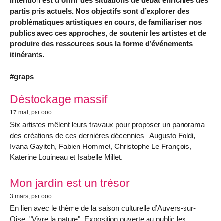
intention est d’offrir des situations de débat enrichies des
partis pris actuels. Nos objectifs sont d’explorer des
problématiques artistiques en cours, de familiariser nos
publics avec ces approches, de soutenir les artistes et de
produire des ressources sous la forme d’événements
itinérants.
#graps
Articles les plus récents
Déstockage massif
17 mai
, par ooo
Six artistes mêlent leurs travaux pour proposer un panorama
des créations de ces dernières décennies : Augusto Foldi,
Ivana Gayitch, Fabien Hommet, Christophe Le François,
Katerine Louineau et Isabelle Millet.
Mon jardin est un trésor
3 mars
, par ooo
En lien avec le thème de la saison culturelle d’Auvers-sur-
Oise, "Vivre la nature". Exposition ouverte au public les