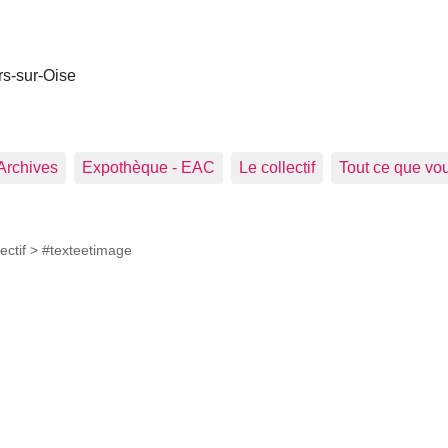
rs-sur-Oise
Archives
Expothèque - EAC
Le collectif
Tout ce que vou
ectif >
#texteetimage