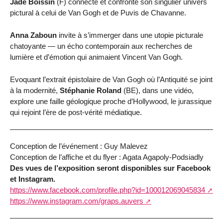
Jade Boissin
(F) connecte et confronte son singulier univers
pictural à celui de Van Gogh et de Puvis de Chavanne.
Anna Zaboun
invite à s’immerger dans une utopie picturale
chatoyante — un écho contemporain aux recherches de
lumière et d’émotion qui animaient Vincent Van Gogh.
Evoquant l’extrait épistolaire de Van Gogh où l’Antiquité se joint
à la modernité,
Stéphanie Roland
(BE), dans une vidéo,
explore une faille géologique proche d’Hollywood, le jurassique
qui rejoint l’ère de post-vérité médiatique.
Conception de l’événement : Guy Malevez
Conception de l’affiche et du flyer : Agata Agapoly-Podsiadly
Des vues de l’exposition seront disponibles sur Facebook
et Instagram.
https://www.facebook.com/profile.php?id=100012069045834
https://www.instagram.com/graps.auvers