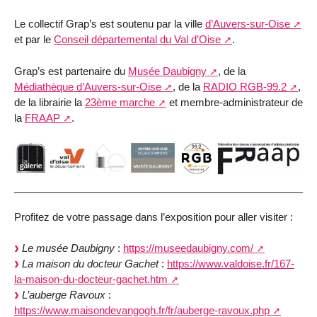
Le collectif Grap’s est soutenu par la ville
d’Auvers-sur-Oise
et par le
Conseil départemental du Val d’Oise
.
Grap’s est partenaire du
Musée Daubigny
, de la
Médiathèque d’Auvers-sur-Oise
, de la
RADIO RGB-99.2
,
de la librairie la
23ème marche
et membre-administrateur de
la
FRAAP
.
Profitez de votre passage dans l’exposition pour aller visiter :
Le musée Daubigny
:
https://museedaubigny.com/
La maison du docteur Gachet
:
https://www.valdoise.fr/167-
la-maison-du-docteur-gachet.htm
L’auberge Ravoux
:
https://www.maisondevangogh.fr/fr/auberge-ravoux.php