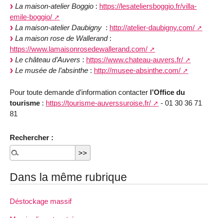
La maison-atelier Boggio
:
https://lesateliersboggio.fr/villa-
emile-boggio/
La maison-atelier Daubigny
:
http://atelier-daubigny.com/
La maison rose de Wallerand
:
https://www.lamaisonrosedewallerand.com/
Le château d’Auvers
:
https://www.chateau-auvers.fr/
Le musée de l’absinthe
:
http://musee-absinthe.com/
Pour toute demande d’information contacter
l’Office du
tourisme
:
https://tourisme-auverssuroise.fr/
- 01 30 36 71
81
Rechercher :
Dans la même rubrique
Déstockage massif